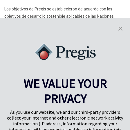
Los objetivos de Pregis se establecieron de acuerdo con los
objetivos de desarrollo sostenible aplicables de las Naciones
Unidas (SDG, por sus siglas en inglés).
Haga clic aquí para ver la correlación entre los ODS de las
Naciones Unidas y los objetivos 2K30 de Pregis.
WE VALUE YOUR
PRIVACY
Pregis UK
Centro Pregis IQ
Gunnels Wood Road
Park Forum 1053
Stevenage
5657HJ Eindhoven
As you use our website, we and our third-party providers
Herts, UK
Países Bajos
collect your internet and other electronic network activity
SG1 2DG
information (IP address, information regarding your
interaction with our website, and device information) via