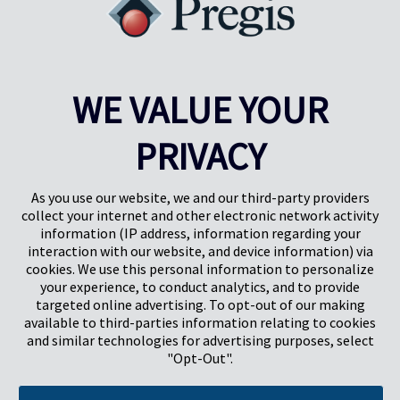
WE VALUE YOUR
PRIVACY
Pregis UK
Centro Pregis IQ
Gunnels Wood Road
Park Forum 1053
Stevenage
5657HJ Eindhoven
As you use our website, we and our third-party providers
Herts, UK
Países Bajos
collect your internet and other electronic network activity
SG1 2DG
information (IP address, information regarding your
interaction with our website, and device information) via
cookies. We use this personal information to personalize
Pregis GmbH
your experience, to conduct analytics, and to provide
Rheinpromenade 13
targeted online advertising. To opt-out of our making
40789 Monheim am Rhein
available to third-parties information relating to cookies
Deutschland
and similar technologies for advertising purposes, select
Geschäftsführer: K. J. Baudhuin, D. K. LaVanWay, L. Darnell
"Opt-Out".