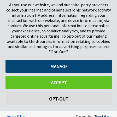
As you use our website, we and our third-party providers
Herts, UK
Países Bajos
collect your internet and other electronic network activity
SG1 2DG
information (IP address, information regarding your
interaction with our website, and device information) via
cookies. We use this personal information to personalize
Pregis GmbH
your experience, to conduct analytics, and to provide
Rheinpromenade 13
targeted online advertising. To opt-out of our making
40789 Monheim am Rhein
available to third-parties information relating to cookies
Deutschland
and similar technologies for advertising purposes, select
Geschäftsführer: K. J. Baudhuin, D. K. LaVanWay, L. Darnell
"Opt-Out".
MANAGE
©2026 Pregis LLC. Todos los derechos reservados.
Do Not Sell My Personal Information
ACCEPT
OPT-OUT
Privacy Policy
Powered by: