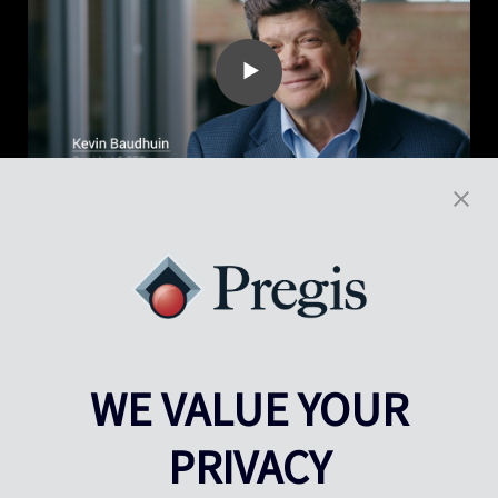
WE VALUE YOUR
PRIVACY
Pregis UK
Centro Pregis IQ
Gunnels Wood Road
Park Forum 1053
Stevenage
5657HJ Eindhoven