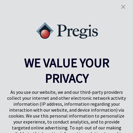
Resultados
1-5
of
20
VISTA PREVIA
SIGUIENTE
1
2
3
4
WE VALUE YOUR
PRIVACY
Pregis UK
Centro Pregis IQ
Gunnels Wood Road
Park Forum 1053
Stevenage
5657HJ Eindhoven
As you use our website, we and our third-party providers
Herts, UK
Países Bajos
collect your internet and other electronic network activity
SG1 2DG
information (IP address, information regarding your
interaction with our website, and device information) via
cookies. We use this personal information to personalize
Pregis GmbH
your experience, to conduct analytics, and to provide
Rheinpromenade 13
targeted online advertising. To opt-out of our making
40789 Monheim am Rhein