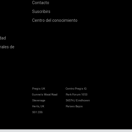
Contacto
Suscribirs
Centro del conocimiento
idad
rales de
Pregis UK
Centro Pregis IQ
Gunnels Wood Road
Park Forum 1053
Stevenage
5657HJ Eindhoven
Herts, UK
Países Bajos
SG1 2DG
Pregis GmbH