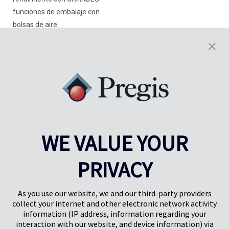
funciones de embalaje con
bolsas de aire.
Leer más
WE VALUE YOUR
PRIVACY
Pregis UK
Centro Pregis IQ
Gunnels Wood Road
Park Forum 1053
Stevenage
5657HJ Eindhoven
As you use our website, we and our third-party providers
Herts, UK
Países Bajos
collect your internet and other electronic network activity
SG1 2DG
information (IP address, information regarding your
interaction with our website, and device information) via